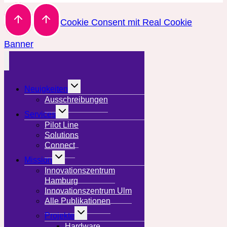
Cookie Consent mit Real Cookie
Banner
Untermenü
Neuigkeiten
umschalten
Ausschreibungen
Untermenü
Services
umschalten
Pilot Line
Solutions
Connect
Untermenü
Mission
umschalten
Innovationszentrum
Hamburg
Innovationszentrum Ulm
Alle Publikationen
Untermenü
Projekte
umschalten
Hardware