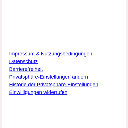
DLR Quantencomputing-Initiative
Innovationszentrum Ulm
Wilhelm-Runge-Straße 10
89081 Ulm
Über die Website
Impressum & Nutzungsbedingungen
Datenschutz
Barrierefreiheit
Privatsphäre-Einstellungen ändern
Historie der Privatsphäre-Einstellungen
Einwilligungen widerrufen