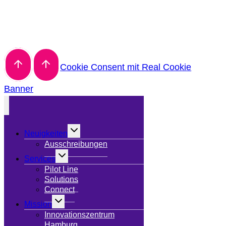
Cookie Consent mit Real Cookie
Banner
Untermenü
Neuigkeiten
umschalten
Ausschreibungen
Untermenü
Services
umschalten
Pilot Line
Solutions
Connect
Untermenü
Mission
umschalten
Innovationszentrum
Hamburg