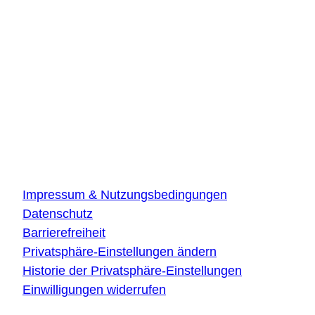
Beiersdorfstraße 12
22529 Hamburg
DLR Quantencomputing-Initiative
Innovationszentrum Ulm
Wilhelm-Runge-Straße 10
89081 Ulm
Über die Website
Impressum & Nutzungsbedingungen
Datenschutz
Barrierefreiheit
Privatsphäre-Einstellungen ändern
Historie der Privatsphäre-Einstellungen
Einwilligungen widerrufen