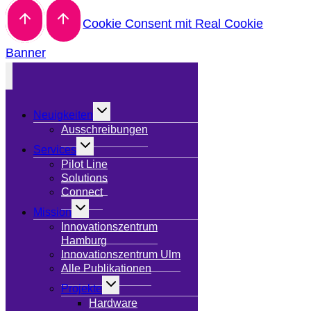
Cookie Consent mit Real Cookie
Banner
Untermenü
Neuigkeiten
umschalten
Ausschreibungen
Untermenü
Services
umschalten
Pilot Line
Solutions
Connect
Untermenü
Mission
umschalten
Innovationszentrum
Hamburg
Innovationszentrum Ulm
Alle Publikationen
Untermenü
Projekte
umschalten
Hardware