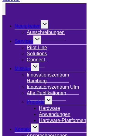
Untermenü
Neuigkeiten
umschalten
Ausschreibungen
Untermenü
Services
umschalten
Pilot Line
Solutions
Connect
Untermenü
Mission
umschalten
Innovationszentrum
Hamburg
Innovationszentrum Ulm
Alle Publikationen
Untermenü
Projekte
umschalten
Hardware
Anwendungen
Hardware-Plattformen
Untermenü
Kontakt
umschalten
Ansprechpersonen