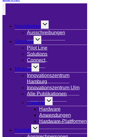
Untermenü
Neuigkeiten
umschalten
Ausschreibungen
Untermenü
Services
umschalten
Pilot Line
Solutions
Connect
Untermenü
Mission
umschalten
Innovationszentrum
Hamburg
Innovationszentrum Ulm
Alle Publikationen
Untermenü
Projekte
umschalten
Hardware
Anwendungen
Hardware-Plattformen
Untermenü
Kontakt
umschalten
Ansprechpersonen