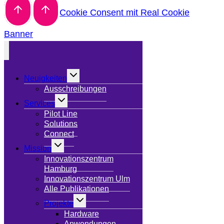
Cookie Consent mit Real Cookie
Banner
Untermenü
Neuigkeiten
umschalten
Ausschreibungen
Untermenü
Services
umschalten
Pilot Line
Solutions
Connect
Untermenü
Mission
umschalten
Innovationszentrum
Hamburg
Innovationszentrum Ulm
Alle Publikationen
Untermenü
Projekte
umschalten
Hardware
Anwendungen