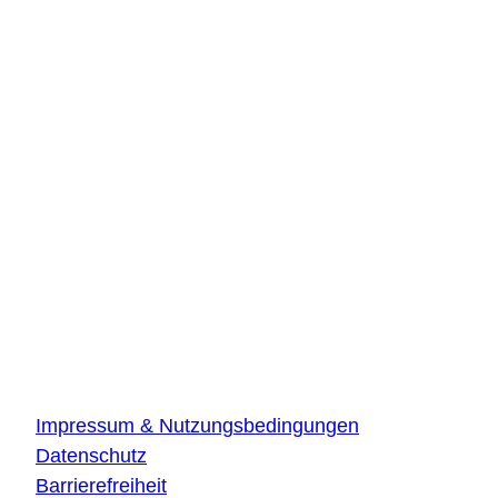
Kontakt
DLR Quantencomputing-Initiative
Innovationszentrum Hamburg
Beiersdorfstraße 12
22529 Hamburg
DLR Quantencomputing-Initiative
Innovationszentrum Ulm
Wilhelm-Runge-Straße 10
89081 Ulm
Über die Website
Impressum & Nutzungsbedingungen
Datenschutz
Barrierefreiheit