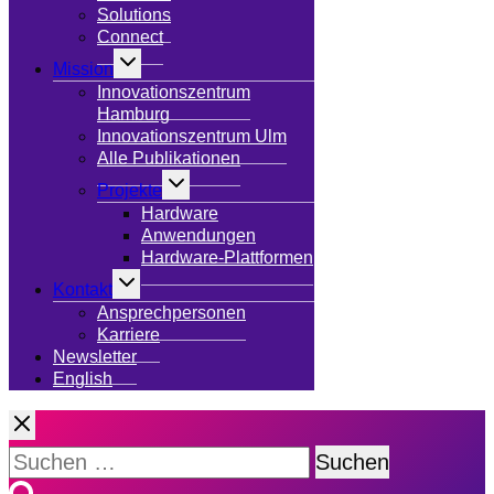
Solutions
Connect
Untermenü
Mission
umschalten
Innovationszentrum
Hamburg
Innovationszentrum Ulm
Alle Publikationen
Untermenü
Projekte
umschalten
Hardware
Anwendungen
Hardware-Plattformen
Untermenü
Kontakt
umschalten
Ansprechpersonen
Karriere
Newsletter
English
Suchen
nach: