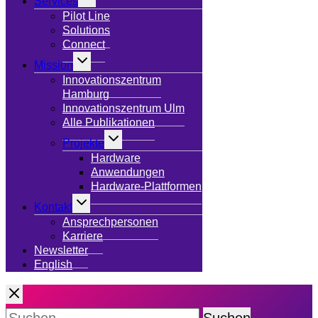
Services
umschalten
Pilot Line
Solutions
Connect
Untermenü
Mission
umschalten
Innovationszentrum
Hamburg
Innovationszentrum Ulm
Alle Publikationen
Untermenü
Projekte
umschalten
Hardware
Anwendungen
Hardware-Plattformen
Untermenü
Kontakt
umschalten
Ansprechpersonen
Karriere
Newsletter
English
Suchen