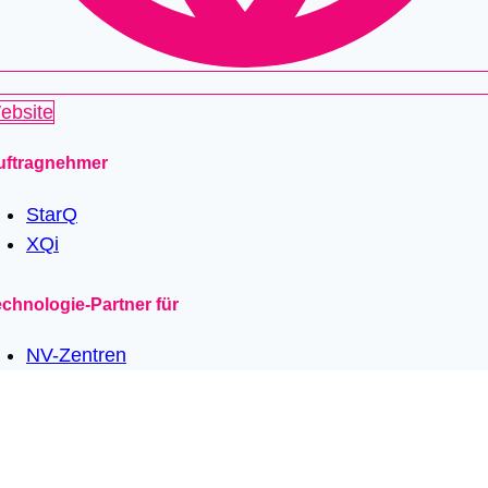
ebsite
uftragnehmer
StarQ
XQi
chnologie-Partner für
NV-Zentren