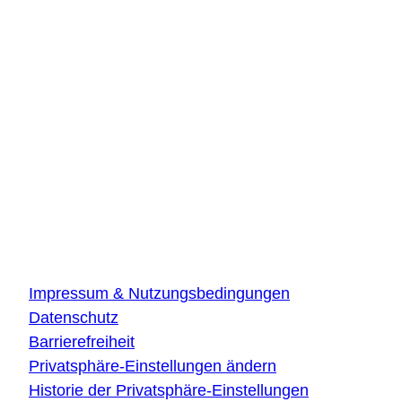
DLR Quantencomputing-Initiative
Innovationszentrum Hamburg
Beiersdorfstraße 12
22529 Hamburg
DLR Quantencomputing-Initiative
Innovationszentrum Ulm
Wilhelm-Runge-Straße 10
89081 Ulm
Über die Website
Impressum & Nutzungsbedingungen
Datenschutz
Barrierefreiheit
Privatsphäre-Einstellungen ändern
Historie der Privatsphäre-Einstellungen