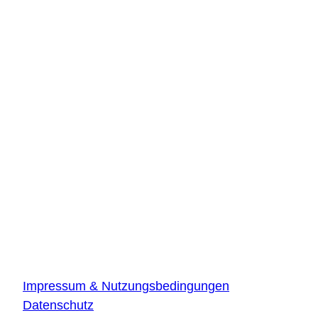
Kontakt
DLR Quantencomputing-Initiative
Innovationszentrum Hamburg
Beiersdorfstraße 12
22529 Hamburg
DLR Quantencomputing-Initiative
Innovationszentrum Ulm
Wilhelm-Runge-Straße 10
89081 Ulm
Über die Website
Impressum & Nutzungsbedingungen
Datenschutz