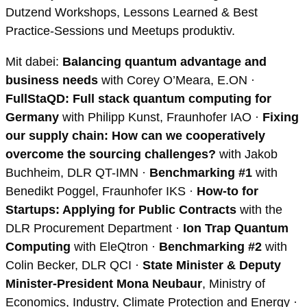
Dutzend Workshops, Lessons Learned & Best
Practice-Sessions und Meetups produktiv.
Mit dabei:
Balancing quantum advantage and
business needs
with Corey O’Meara, E.ON ·
FullStaQD: Full stack quantum computing for
Germany
with Philipp Kunst, Fraunhofer IAO ·
Fixing
our supply chain: How can we cooperatively
overcome the sourcing challenges?
with Jakob
Buchheim, DLR QT-IMN ·
Benchmarking #1
with
Benedikt Poggel, Fraunhofer IKS ·
How-to for
Startups: Applying for Public Contracts
with the
DLR Procurement Department ·
Ion Trap Quantum
Computing
with EleQtron ·
Benchmarking #2
with
Colin Becker, DLR QCI ·
State Minister & Deputy
Minister-President Mona Neubaur
, Ministry of
Economics, Industry, Climate Protection and Energy ·