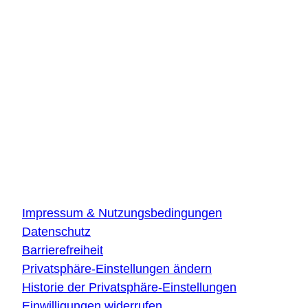
Innovationszentrum Hamburg
Beiersdorfstraße 12
22529 Hamburg
DLR Quantencomputing-Initiative
Innovationszentrum Ulm
Wilhelm-Runge-Straße 10
89081 Ulm
Über die Website
Impressum & Nutzungsbedingungen
Datenschutz
Barrierefreiheit
Privatsphäre-Einstellungen ändern
Historie der Privatsphäre-Einstellungen
Einwilligungen widerrufen