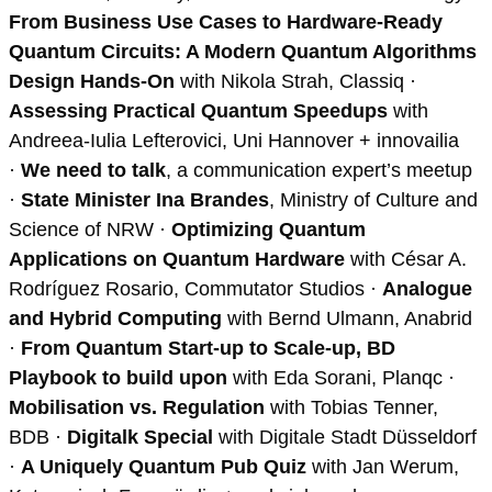
From Business Use Cases to Hardware-Ready
Quantum Circuits: A Modern Quantum Algorithms
Design Hands-On
with Nikola Strah, Classiq ·
Assessing Practical Quantum Speedups
with
Andreea-Iulia Lefterovici, Uni Hannover + innovailia
·
We need to talk
, a communication expert’s meetup
·
State Minister Ina Brandes
, Ministry of Culture and
Science of NRW ·
Optimizing Quantum
Applications on Quantum Hardware
with César A.
Rodríguez Rosario, Commutator Studios ·
Analogue
and Hybrid Computing
with Bernd Ulmann, Anabrid
·
From Quantum Start-up to Scale-up, BD
Playbook to build upon
with Eda Sorani, Planqc ·
Mobilisation vs. Regulation
with Tobias Tenner,
BDB ·
Digitalk Special
with Digitale Stadt Düsseldorf
·
A Uniquely Quantum Pub Quiz
with Jan Werum,